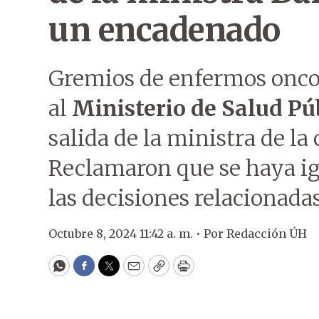
un encadenado
Gremios de enfermos oncol
al
Ministerio de Salud Pú
salida de la ministra de la 
Reclamaron que se haya ig
las decisiones relacionada
Octubre 8, 2024 11:42 a. m. •
Por
Redacción ÚH
WhatsApp
Facebook
Twitter
Email
Copy
Print