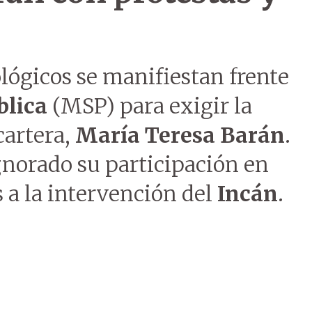
ógicos se manifiestan frente
blica
(MSP) para exigir la
cartera,
María Teresa Barán
.
norado su participación en
s a la intervención del
Incán
.