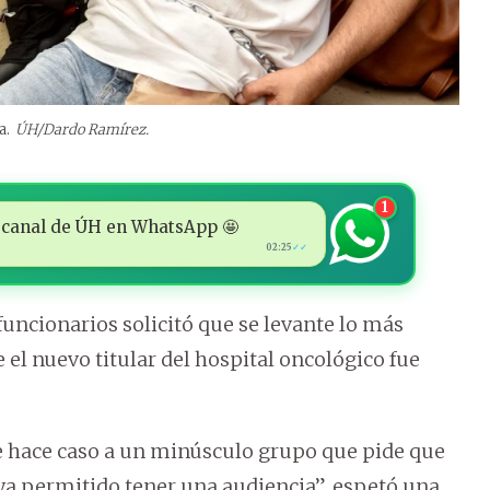
a.
ÚH/Dardo Ramírez.
1
 al canal de ÚH en WhatsApp 🤩
02:25
✓✓
uncionarios solicitó que se levante lo más
 el nuevo titular del hospital oncológico fue
e hace caso a un minúsculo grupo que pide que
aya permitido tener una audiencia”, espetó una