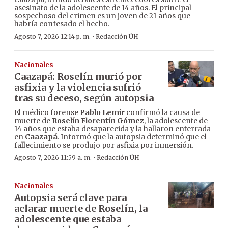
asesinato de la adolescente de 14 años. El principal
sospechoso del crimen es un joven de 21 años que
habría confesado el hecho.
·
Agosto 7, 2026 12:14 p. m.
Redacción ÚH
Nacionales
Caazapá: Roselín murió por
asfixia y la violencia sufrió
tras su deceso, según autopsia
El médico forense
Pablo Lemir
confirmó la causa de
muerte de
Roselín Florentín Gómez
, la adolescente de
14 años que estaba desaparecida y la hallaron enterrada
en
Caazapá
. Informó que la autopsia determinó que el
fallecimiento se produjo por asfixia por inmersión.
·
Agosto 7, 2026 11:59 a. m.
Redacción ÚH
Nacionales
Autopsia será clave para
aclarar muerte de Roselín, la
adolescente que estaba