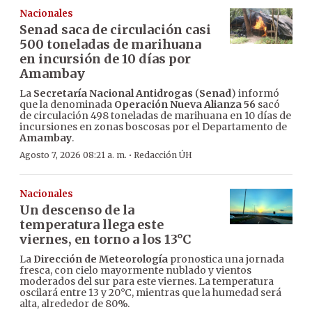
Nacionales
Senad saca de circulación casi
500 toneladas de marihuana
en incursión de 10 días por
Amambay
La
Secretaría Nacional Antidrogas
(
Senad
) informó
que la denominada
Operación Nueva Alianza 56
sacó
de circulación 498 toneladas de marihuana en 10 días de
incursiones en zonas boscosas por el Departamento de
Amambay
.
·
Agosto 7, 2026 08:21 a. m.
Redacción ÚH
Nacionales
Un descenso de la
temperatura llega este
viernes, en torno a los 13°C
La
Dirección de Meteorología
pronostica una jornada
fresca, con cielo mayormente nublado y vientos
moderados del sur para este viernes. La temperatura
oscilará entre 13 y 20°C, mientras que la humedad será
alta, alrededor de 80%.