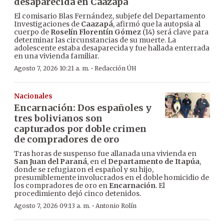
desaparecida en Caazapá
El comisario Blas Fernández, subjefe del Departamento
Investigaciones de
Caazapá
, afirmó que la autopsia al
cuerpo de
Roselín Florentín Gómez
(14) será clave para
determinar las circunstancias de su muerte. La
adolescente estaba desaparecida y fue hallada enterrada
en una vivienda familiar.
·
Agosto 7, 2026 10:21 a. m.
Redacción ÚH
Nacionales
Encarnación: Dos españoles y
tres bolivianos son
capturados por doble crimen
de compradores de oro
Tras horas de suspenso fue allanada una vivienda en
San Juan del Paraná
, en el
Departamento de Itapúa
,
donde se refugiaron el español y su hijo,
presumiblemente involucrados en el doble homicidio de
los compradores de oro en
Encarnación
. El
procedimiento dejó cinco detenidos.
·
Agosto 7, 2026 09:13 a. m.
Antonio Rolín