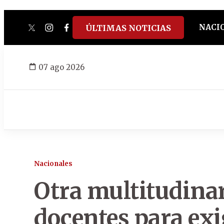
NACI
ÚLTIMAS NOTICIAS
twitter
instagram
facebook
tiktok
youtube
spotify
07 ago 2026
Nacionales
Otra multitudina
docentes para exig