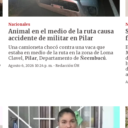
Nacionales
N
Animal en el medio de la ruta causa
accidente de militar en Pilar
Una camioneta chocó contra una vaca que
E
estaba en medio de la ruta en la zona de Loma
Clavel,
Pilar
, Departamento de
Ñeembucú
.
d
,
h
·
Agosto 6, 2026 10:24 p. m.
Redacción ÚH
d
a
A