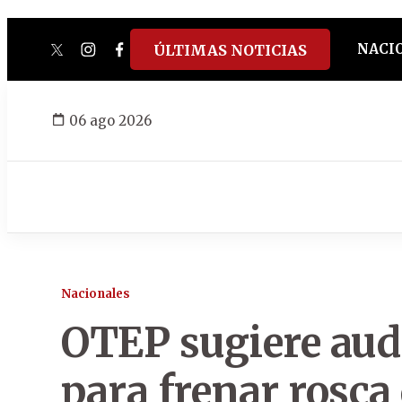
NACI
ÚLTIMAS NOTICIAS
twitter
instagram
facebook
tiktok
youtube
spotify
06 ago 2026
Nacionales
OTEP sugiere audi
para frenar rosca 