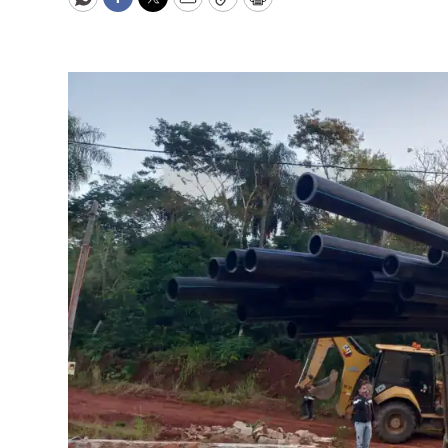
WhatsApp
Facebook
Twitter
Email
Copy
Print