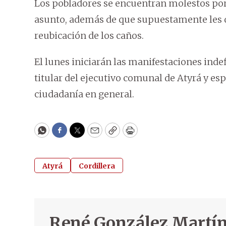
Los pobladores se encuentran molestos por 
asunto, además de que supuestamente les de
reubicación de los caños.
El lunes iniciarán las manifestaciones indefi
titular del ejecutivo comunal de Atyrá y e
ciudadanía en general.
WhatsApp
Facebook
Twitter
Email
Copy
Print
Atyrá
Cordillera
René González Martí