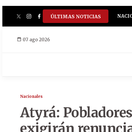
NACI
ÚLTIMAS NOTICIAS
twitter
instagram
facebook
tiktok
youtube
spotify
07 ago 2026
Nacionales
Atyrá: Pobladores
exigirán renuncia