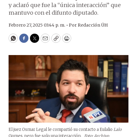
y aclaró que fue la “única interacción” que
mantuvo con el difunto diputado.
Febrero 27, 2025 03:44 p. m. •
Por
Redacción ÚH
WhatsApp
Facebook
Twitter
Email
Copy
Print
El juez Osmar Legal le compartió su contacto a Eulalio
Lalo
Gomes, pero fue solo una interacción.
Foto: Archivo