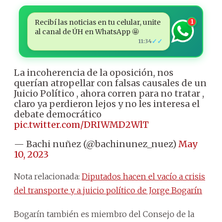
Recibí las noticias en tu celular, unite
1
al canal de ÚH en WhatsApp 🤩
✓✓
11:34
La incoherencia de la oposición, nos
querían atropellar con falsas causales de un
Juicio Político , ahora corren para no tratar ,
claro ya perdieron lejos y no les interesa el
debate democrático
pic.twitter.com/DRIWMD2WlT
— Bachi nuñez (@bachinunez_nuez)
May
10, 2023
Nota relacionada:
Diputados hacen el vacío a crisis
del transporte y a juicio político de Jorge Bogarín
Bogarín también es miembro del Consejo de la