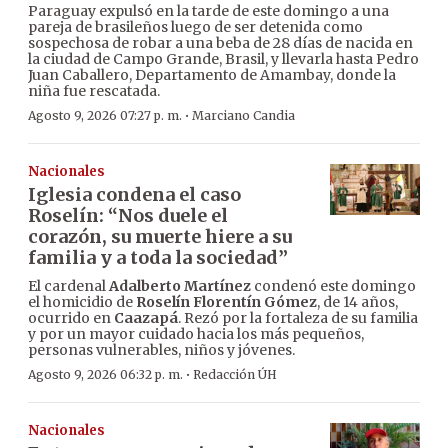
Paraguay expulsó en la tarde de este domingo a una
pareja de brasileños luego de ser detenida como
sospechosa de robar a una beba de 28 días de nacida en
la ciudad de Campo Grande, Brasil, y llevarla hasta Pedro
Juan Caballero, Departamento de Amambay, donde la
niña fue rescatada.
·
Agosto 9, 2026 07:27 p. m.
Marciano Candia
Nacionales
Iglesia condena el caso
Roselín: “Nos duele el
corazón, su muerte hiere a su
familia y a toda la sociedad”
El cardenal
Adalberto Martínez
condenó este domingo
el homicidio de
Roselín Florentín Gómez
, de 14 años,
ocurrido en
Caazapá
. Rezó por la fortaleza de su familia
y por un mayor cuidado hacia los más pequeños,
personas vulnerables, niños y jóvenes.
·
Agosto 9, 2026 06:32 p. m.
Redacción ÚH
Nacionales