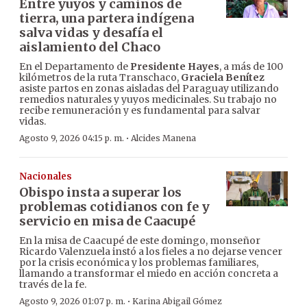
Entre yuyos y caminos de
tierra, una partera indígena
salva vidas y desafía el
aislamiento del Chaco
En el Departamento de
Presidente Hayes
, a más de 100
kilómetros de la ruta Transchaco,
Graciela Benítez
asiste partos en zonas aisladas del Paraguay utilizando
remedios naturales y yuyos medicinales. Su trabajo no
recibe remuneración y es fundamental para salvar
vidas.
·
Agosto 9, 2026 04:15 p. m.
Alcides Manena
Nacionales
Obispo insta a superar los
problemas cotidianos con fe y
servicio en misa de Caacupé
En la misa de Caacupé de este domingo, monseñor
Ricardo Valenzuela instó a los fieles a no dejarse vencer
por la crisis económica y los problemas familiares,
llamando a transformar el miedo en acción concreta a
través de la fe.
·
Agosto 9, 2026 01:07 p. m.
Karina Abigail Gómez