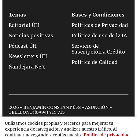
Temas
Bases y Condiciones
Editorial ÚH
Políticas de Privacidad
Noticias positivas
Política de uso de la IA
Pódcast ÚH
Servicio de
Suscripción a Crédito
Newsletters ÚH
Política de Calidad
Ñandejara Ñe’ẽ
2026 - BENJAMÍN CONSTANT 658 - ASUNCIÓN -
TELÉFONO:
(0994) 715 715
Utilizamos cookies propias y terceros para mejorar tu
experiencia de navegación y analizar nuestro tráfico. Al
twitter
instagram
facebook
tiktok
youtube
spotify
continuar navegando, aceptás nuestra
Política de privacidad
.