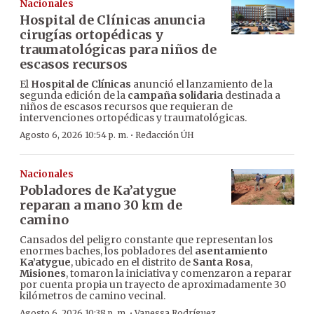
Nacionales
Hospital de Clínicas anuncia
cirugías ortopédicas y
traumatológicas para niños de
escasos recursos
El
Hospital de Clínicas
anunció el lanzamiento de la
segunda edición de la
campaña solidaria
destinada a
niños de escasos recursos que requieran de
intervenciones ortopédicas y traumatológicas.
·
Agosto 6, 2026 10:54 p. m.
Redacción ÚH
Nacionales
Pobladores de Ka’atygue
reparan a mano 30 km de
camino
Cansados del peligro constante que representan los
enormes baches, los pobladores del
asentamiento
Ka’atygue
, ubicado en el distrito de
Santa Rosa
,
Misiones
, tomaron la iniciativa y comenzaron a reparar
por cuenta propia un trayecto de aproximadamente 30
kilómetros de camino vecinal.
·
Agosto 6, 2026 10:38 p. m.
Vanessa Rodríguez