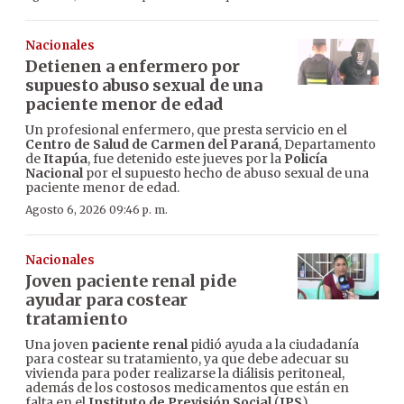
Nacionales
Detienen a enfermero por
supuesto abuso sexual de una
paciente menor de edad
Un profesional enfermero, que presta servicio en el
Centro de Salud de Carmen del Paraná
, Departamento
de
Itapúa
, fue detenido este jueves por la
Policía
Nacional
por el supuesto hecho de abuso sexual de una
paciente menor de edad.
Agosto 6, 2026 09:46 p. m.
Nacionales
Joven paciente renal pide
ayudar para costear
tratamiento
Una joven
paciente renal
pidió ayuda a la ciudadanía
para costear su tratamiento, ya que debe adecuar su
vivienda para poder realizarse la diálisis peritoneal,
además de los costosos medicamentos que están en
falta en el
Instituto de Previsión Social
(
IPS
).