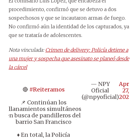
El comisario Luis López, que encabeza el
procedimiento, confirmó que se detuvo a dos
sospechosos y que se incautaron armas de fuego.
No confirmó aún la identidad de los capturados, ya
que se trataría de adolescentes.
Nota vinculada:
Crimen de delivery: Policía detiene a
una mujer y sospecha que asesinato se planeó desde
la cárcel
— NPY
April
🔴
#Reiteramos
Oficial
27,
(@npyoficial)
2026
📌 Continúan los
allanamientos simultáneos
en busca de pandilleros del
barrio San Francisco
♦️ En total, la Policía