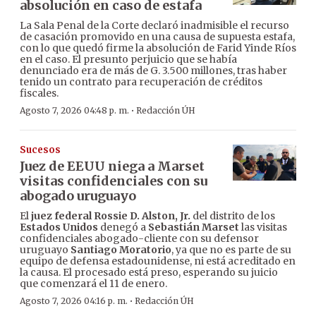
absolución en caso de estafa
La Sala Penal de la Corte declaró inadmisible el recurso
de casación promovido en una causa de supuesta estafa,
con lo que quedó firme la absolución de Farid Yinde Ríos
en el caso. El presunto perjuicio que se había
denunciado era de más de G. 3.500 millones, tras haber
tenido un contrato para recuperación de créditos
fiscales.
·
Agosto 7, 2026 04:48 p. m.
Redacción ÚH
Sucesos
Juez de EEUU niega a Marset
visitas confidenciales con su
abogado uruguayo
El
juez federal Rossie D. Alston, Jr.
del distrito de los
Estados Unidos
denegó a
Sebastián Marset
las visitas
confidenciales abogado-cliente con su defensor
uruguayo
Santiago Moratorio
, ya que no es parte de su
equipo de defensa estadounidense, ni está acreditado en
la causa. El procesado está preso, esperando su juicio
que comenzará el 11 de enero.
·
Agosto 7, 2026 04:16 p. m.
Redacción ÚH