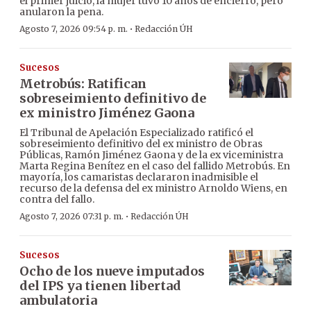
el primer juicio, la mujer tuvo 10 años de encierro, pero
anularon la pena.
·
Agosto 7, 2026 09:54 p. m.
Redacción ÚH
Sucesos
Metrobús: Ratifican
sobreseimiento definitivo de
ex ministro Jiménez Gaona
El Tribunal de Apelación Especializado ratificó el
sobreseimiento definitivo del ex ministro de Obras
Públicas, Ramón Jiménez Gaona y de la ex viceministra
Marta Regina Benítez en el caso del fallido Metrobús. En
mayoría, los camaristas declararon inadmisible el
recurso de la defensa del ex ministro Arnoldo Wiens, en
contra del fallo.
·
Agosto 7, 2026 07:31 p. m.
Redacción ÚH
Sucesos
Ocho de los nueve imputados
del IPS ya tienen libertad
ambulatoria