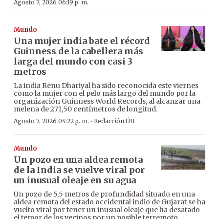
Agosto 7, 2026 06:19 p. m.
Mundo
Una mujer india bate el récord
Guinness de la cabellera más
larga del mundo con casi 3
metros
La india Renu Dhariyal ha sido reconocida este viernes
como la mujer con el pelo más largo del mundo por la
organización Guinness World Records, al alcanzar una
melena de 271,50 centímetros de longitud.
·
Agosto 7, 2026 04:22 p. m.
Redacción ÚH
Mundo
Un pozo en una aldea remota
de la India se vuelve viral por
un inusual oleaje en su agua
Un pozo de 5,5 metros de profundidad situado en una
aldea remota del estado occidental indio de Gujarat se ha
vuelto viral por tener un inusual oleaje que ha desatado
el temor de los vecinos por un posible terremoto,