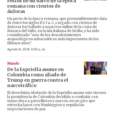
restos de un barco de la época
romana con cientos de
ánforas
Un pecio de la época romana, que presumiblemente data
de entre los siglos II y I a. C.,cargado con cientos de
ánforas fue hallado a unas tres millas de la costa de
Mazara del Vallo, en la isla italiana de Sicilia, y ha sido
considerado “uno de los descubrimientos
arqueológicos subacuáticos más importantes de los
últimos años”.
Agosto 8, 2026 11:10 a. m.
Mundo
De la Espriella asume en
Colombia como aliado de
Trump en guerra contra el
narcotráfico
El derechista Abelardo de la Espriella asume este viernes
la presidencia de Colombia decidido a combatir con
mano dura a guerrilleros y narcos, en un giro que
estrecha lazos con Washington y sepulta las
negociaciones de paz.