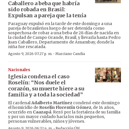
Caballero a beba que habría
sido robada en Brasil:
Expulsan a pareja que la tenía
Paraguay expulsó en la tarde de este domingo a una
pareja de brasileños luego de ser detenida como
sospechosa de robar a una beba de 28 días de nacida en
la ciudad de Campo Grande, Brasil, y llevarla hasta Pedro
Juan Caballero, Departamento de Amambay, donde la
niña fue rescatada.
·
Agosto 9, 2026 07:27 p. m.
Marciano Candia
Nacionales
Iglesia condena el caso
Roselín: “Nos duele el
corazón, su muerte hiere a su
familia y a toda la sociedad”
El cardenal
Adalberto Martínez
condenó este domingo
el homicidio de
Roselín Florentín Gómez
, de 14 años,
ocurrido en
Caazapá
. Rezó por la fortaleza de su familia
y por un mayor cuidado hacia los más pequeños,
personas vulnerables, niños y jóvenes.
·
Agosto 9, 2026 06:32 p. m.
Redacción ÚH