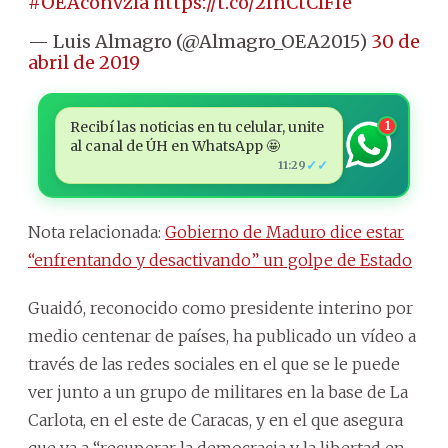
#OEAconVzla
https://t.co/2fnCtClFIe
— Luis Almagro (@Almagro_OEA2015)
30 de
abril de 2019
Recibí las noticias en tu celular, unite
1
al canal de ÚH en WhatsApp 🤩
✓✓
11:29
Nota relacionada:
Gobierno de Maduro dice estar
“enfrentando y desactivando” un golpe de Estado
Guaidó, reconocido como presidente interino por
medio centenar de países, ha publicado un vídeo a
través de las redes sociales en el que se le puede
ver junto a un grupo de militares en la base de La
Carlota, en el este de Caracas, y en el que asegura
que va a “recuperar la democracia y la libertad en