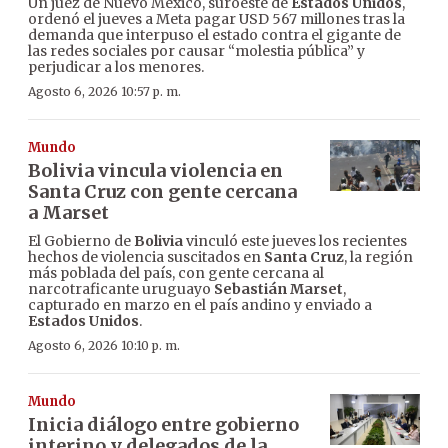
Un juez de Nuevo México, suroeste de
Estados Unidos
,
ordenó el jueves a Meta pagar USD 567 millones tras la
demanda que interpuso el estado contra el gigante de
las redes sociales por causar “molestia pública” y
perjudicar a los menores.
Agosto 6, 2026 10:57 p. m.
Mundo
Bolivia vincula violencia en
Santa Cruz con gente cercana
a Marset
El Gobierno de
Bolivia
vinculó este jueves los recientes
hechos de violencia suscitados en
Santa Cruz
, la región
más poblada del país, con gente cercana al
narcotraficante uruguayo
Sebastián Marset
,
capturado en marzo en el país andino y enviado a
Estados Unidos
.
Agosto 6, 2026 10:10 p. m.
Mundo
Inicia diálogo entre gobierno
interino y delegados de la