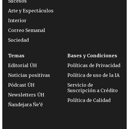
Sucesos
Arte y Espectáculos
Interior
Correo Semanal
Sociedad
Temas
Bases y Condiciones
Editorial ÚH
Políticas de Privacidad
Noticias positivas
Política de uso de la IA
Pódcast ÚH
Servicio de
Suscripción a Crédito
Newsletters ÚH
Política de Calidad
Ñandejara Ñe’ẽ