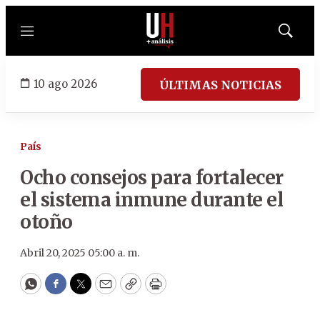
Menú
Mostrar
búsqued
10 ago 2026
ÚLTIMAS NOTICIAS
País
Ocho consejos para fortalecer
el sistema inmune durante el
otoño
Abril 20, 2025 05:00 a. m.
WhatsApp
Facebook
Twitter
Email
Copy
Print