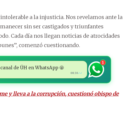
tolerable a la injusticia. Nos revelamos ante la
rmanecer sin ser castigados y triunfantes
odo. Cada día nos llegan noticias de atrocidades
mpunes”, comenzó cuestionando.
1
 al canal de ÚH en WhatsApp 🤩
08:30
✓✓
me y lleva a la corrupción, cuestionó obispo de