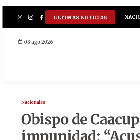
NACI
ÚLTIMAS NOTICIAS
twitter
instagram
facebook
tiktok
youtube
spotify
08 ago 2026
Nacionales
Obispo de Caacupé
impunidad: “Acus