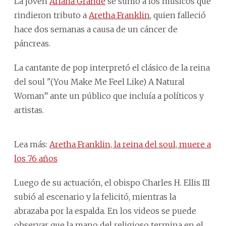
La joven
Ariana Grande
se sumó a los músicos que
rindieron tributo a
Aretha Franklin
, quien falleció
hace dos semanas a causa de un cáncer de
páncreas.
La cantante de pop interpretó el clásico de la reina
del soul "(You Make Me Feel Like) A Natural
Woman” ante un público que incluía a políticos y
artistas.
Lea más:
Aretha Franklin, la reina del soul, muere a
los 76 años
Luego de su actuación, el obispo Charles H. Ellis III
subió al escenario y la felicitó, mientras la
abrazaba por la espalda. En los videos se puede
observar que la mano del religioso termina en el