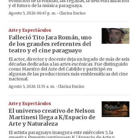
evolución de la entidad, las regalías, la descentralización
y el futuro de la música paraguaya.
·
Agosto 5, 2026 06:47 p. m.
Clarisa Enciso
Arte y Espectáculos
Falleció Tito Jara Román, uno
de los grandes referentes del
teatro y el cine paraguayo
El actor, director y docente deja un legado de más de seis
décadas dedicadas a las artes escénicas. Fue distinguido
como Maestro del Arte del Cabildo y participó en
algunas de las producciones más emblemáticas del cine
nacional.
·
Agosto 5, 2026 11:55 a. m.
Clarisa Enciso
Arte y Espectáculos
El universo creativo de Nelson
Martinesi llega a K/Espacio de
Arte y Naturaleza
El artista paraguayo inaugura este miércoles 5, la
muestra
Presente continuo
en K / Espacio de Arte y