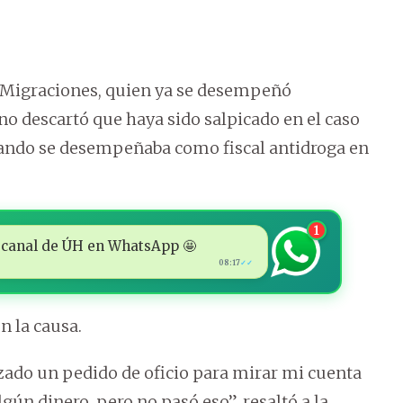
de Migraciones, quien ya se desempeñó
o descartó que haya sido salpicado en el caso
cuando se desempeñaba como fiscal antidroga en
1
 al canal de ÚH en WhatsApp 🤩
08:17
✓✓
 la causa.
nzado un pedido de oficio para mirar mi cuenta
lgún dinero, pero no pasó eso”, resaltó a la