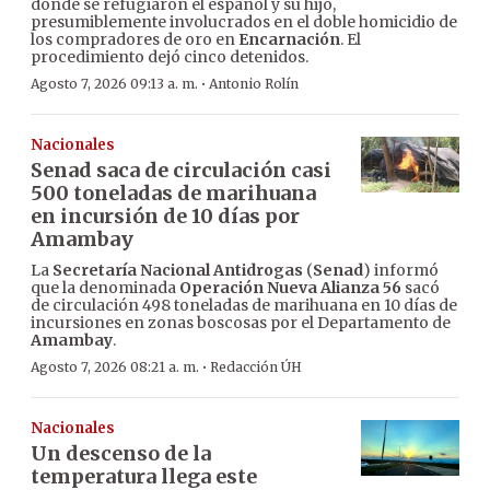
donde se refugiaron el español y su hijo,
presumiblemente involucrados en el doble homicidio de
los compradores de oro en
Encarnación
. El
procedimiento dejó cinco detenidos.
·
Agosto 7, 2026 09:13 a. m.
Antonio Rolín
Nacionales
Senad saca de circulación casi
500 toneladas de marihuana
en incursión de 10 días por
Amambay
La
Secretaría Nacional Antidrogas
(
Senad
) informó
que la denominada
Operación Nueva Alianza 56
sacó
de circulación 498 toneladas de marihuana en 10 días de
incursiones en zonas boscosas por el Departamento de
Amambay
.
·
Agosto 7, 2026 08:21 a. m.
Redacción ÚH
Nacionales
Un descenso de la
temperatura llega este