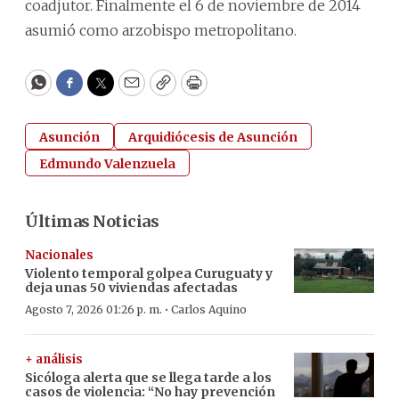
coadjutor. Finalmente el 6 de noviembre de 2014
asumió como arzobispo metropolitano.
WhatsApp
Facebook
Twitter
Email
Copy
Print
Asunción
Arquidiócesis de Asunción
Edmundo Valenzuela
Últimas Noticias
Nacionales
Violento temporal golpea Curuguaty y
deja unas 50 viviendas afectadas
·
Agosto 7, 2026 01:26 p. m.
Carlos Aquino
+ análisis
Sicóloga alerta que se llega tarde a los
casos de violencia: “No hay prevención