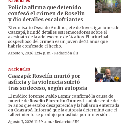
Nacionales
Policía afirma que detenido
confesó el crimen de Roselín
y dio detalles escalofriantes
El comisario Osvaldo Andino, jefe de Investigaciones de
Caazapá, brindó detalles estremecedores sobre el
asesinato de la adolescente de 14 años. El principal
sospechoso del crimen es un joven de 21 años que
habría confesado el hecho.
·
Agosto 7, 2026 12:14 p. m.
Redacción ÚH
Nacionales
Caazapá: Roselín murió por
asfixia y la violencia sufrió
tras su deceso, según autopsia
El médico forense
Pablo Lemir
confirmó la causa de
muerte de
Roselín Florentín Gómez
, la adolescente de
14 años que estaba desaparecida y la hallaron enterrada
en
Caazapá
. Informó que la autopsia determinó que el
fallecimiento se produjo por asfixia por inmersión.
·
Agosto 7, 2026 11:59 a. m.
Redacción ÚH