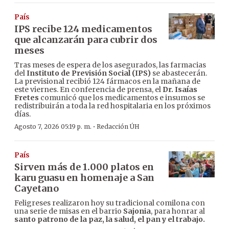
País
IPS recibe 124 medicamentos
que alcanzarán para cubrir dos
meses
Tras meses de espera de los asegurados, las farmacias
del
Instituto de Previsión Social (IPS)
se abastecerán.
La previsional recibió 124 fármacos en la mañana de
este viernes. En conferencia de prensa, el
Dr. Isaías
Fretes
comunicó que los medicamentos e insumos se
redistribuirán a toda la red hospitalaria en los próximos
días.
·
Agosto 7, 2026 05:19 p. m.
Redacción ÚH
País
Sirven más de 1.000 platos en
karu guasu en homenaje a San
Cayetano
Feligreses realizaron hoy su tradicional comilona con
una serie de misas en el barrio
Sajonia
, para honrar al
santo patrono de la paz, la salud, el pan y el trabajo.