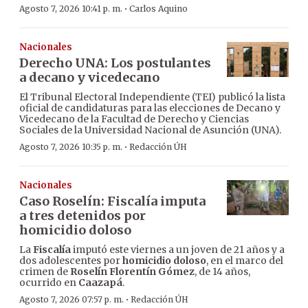
·
Agosto 7, 2026 10:41 p. m.
Carlos Aquino
Nacionales
Derecho UNA: Los postulantes
a decano y vicedecano
El Tribunal Electoral Independiente (TEI) publicó la lista
oficial de candidaturas para las elecciones de Decano y
Vicedecano de la Facultad de Derecho y Ciencias
Sociales de la Universidad Nacional de Asunción (UNA).
·
Agosto 7, 2026 10:35 p. m.
Redacción ÚH
Nacionales
Caso Roselín: Fiscalía imputa
a tres detenidos por
homicidio doloso
La
Fiscalía
imputó este viernes a un joven de 21 años y a
dos adolescentes por
homicidio doloso
, en el marco del
crimen de
Roselín Florentín Gómez
, de 14 años,
ocurrido en
Caazapá
.
·
Agosto 7, 2026 07:57 p. m.
Redacción ÚH