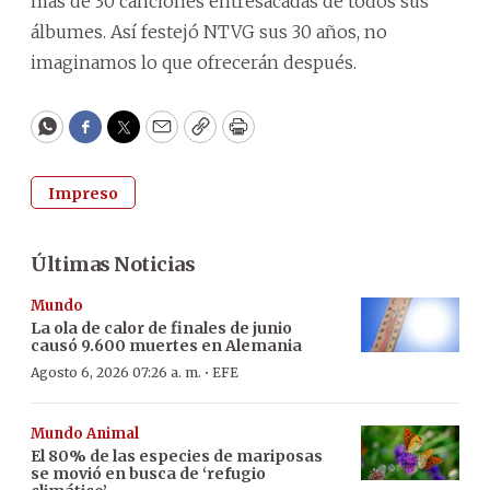
más de 30 canciones entresacadas de todos sus
álbumes. Así festejó NTVG sus 30 años, no
imaginamos lo que ofrecerán después.
WhatsApp
Facebook
Twitter
Email
Copy
Print
Impreso
Últimas Noticias
Mundo
La ola de calor de finales de junio
causó 9.600 muertes en Alemania
·
Agosto 6, 2026 07:26 a. m.
EFE
Mundo Animal
El 80% de las especies de mariposas
se movió en busca de ‘refugio