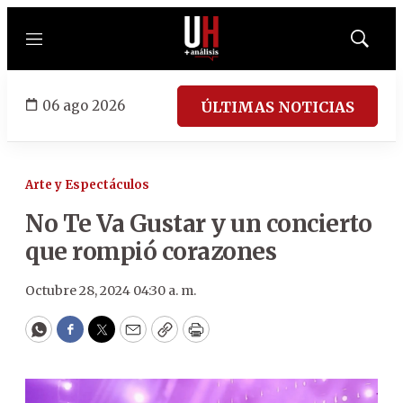
Menú
Mostrar
búsqued
06 ago 2026
ÚLTIMAS NOTICIAS
Arte y Espectáculos
No Te Va Gustar y un concierto
que rompió corazones
Octubre 28, 2024 04:30 a. m.
WhatsApp
Facebook
Twitter
Email
Copy
Print