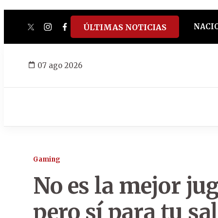
NACI
ÚLTIMAS NOTICIAS
twitter
instagram
facebook
tiktok
youtube
spotify
07 ago 2026
Gaming
No es la mejor jug
pero sí para tu sa