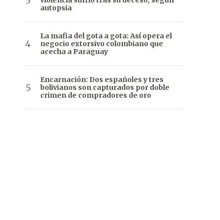
violencia sufrió tras su deceso, según
autopsia
La mafia del gota a gota: Así opera el
negocio extorsivo colombiano que
acecha a Paraguay
Encarnación: Dos españoles y tres
bolivianos son capturados por doble
crimen de compradores de oro