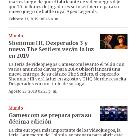
martes luego de que el fabricante de videojuegos dijo
que 25 millones de jugadores se inscribieron para su
nuevo juego de battle royal Apex Legends.
Febrero 13, 2019 06:26 a. m.
Mundo
Shenmue III, Desperados 3 y
nuevo The Settlers verán la luz
en 2019
La feria de videojuegos Gamescom levantó el telón con
varios anuncios claves para 2019: Ubisoft lanzará una
nueva entrega de su clásico The Settlers, el esperado
Shenmue III verá la luz en agosto y THQ Nordic resucita
Desperados con un título de su saga.
Agosto 27, 2018 02:23 p. m.
Mundo
Gamescom se prepara para su
décima edición
La cita europea más importante de los videojuegos, la
feria Gamescom de Colonia, se prepara para abrir este