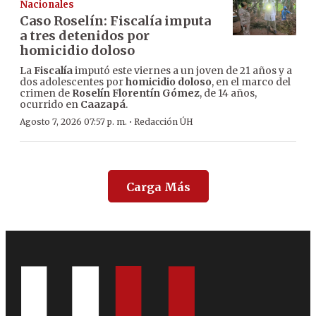
Nacionales
Caso Roselín: Fiscalía imputa
a tres detenidos por
homicidio doloso
La
Fiscalía
imputó este viernes a un joven de 21 años y a
dos adolescentes por
homicidio doloso
, en el marco del
crimen de
Roselín Florentín Gómez
, de 14 años,
ocurrido en
Caazapá
.
·
Agosto 7, 2026 07:57 p. m.
Redacción ÚH
Carga Más