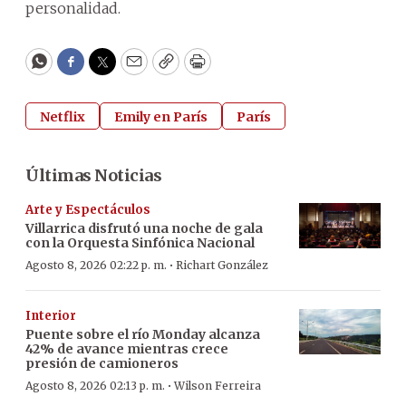
personalidad.
WhatsApp
Facebook
Twitter
Email
Copy
Print
Netflix
Emily en París
París
Últimas Noticias
Arte y Espectáculos
Villarrica disfrutó una noche de gala
con la Orquesta Sinfónica Nacional
·
Agosto 8, 2026 02:22 p. m.
Richart González
Interior
Puente sobre el río Monday alcanza
42% de avance mientras crece
presión de camioneros
·
Agosto 8, 2026 02:13 p. m.
Wilson Ferreira