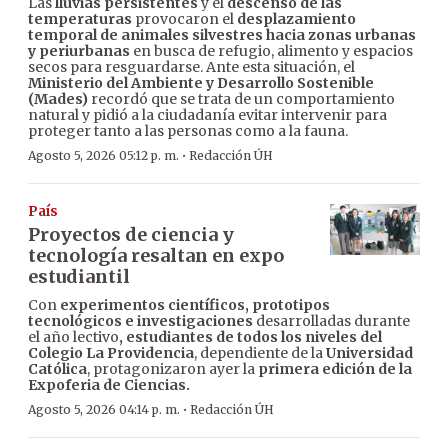
Las
lluvias persistentes
y el
descenso de las
temperaturas
provocaron el
desplazamiento
temporal de animales silvestres hacia zonas urbanas
y periurbanas
en busca de refugio, alimento y espacios
secos para resguardarse. Ante esta situación, el
Ministerio del Ambiente y Desarrollo Sostenible
(Mades)
recordó que se trata de un comportamiento
natural y pidió a la ciudadanía evitar intervenir para
proteger tanto a las personas como a la fauna.
·
Agosto 5, 2026 05:12 p. m.
Redacción ÚH
País
Proyectos de ciencia y
tecnología resaltan en expo
estudiantil
Con
experimentos científicos, prototipos
tecnológicos e investigaciones
desarrolladas durante
el año lectivo
, estudiantes de todos los niveles del
Colegio La Providencia
, dependiente de la
Universidad
Católica
, protagonizaron ayer la
primera edición de la
Expoferia de Ciencias.
·
Agosto 5, 2026 04:14 p. m.
Redacción ÚH