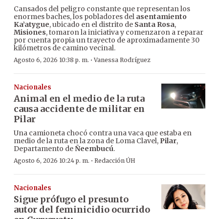
Cansados del peligro constante que representan los
enormes baches, los pobladores del
asentamiento
Ka’atygue
, ubicado en el distrito de
Santa Rosa
,
Misiones
, tomaron la iniciativa y comenzaron a reparar
por cuenta propia un trayecto de aproximadamente 30
kilómetros de camino vecinal.
·
Agosto 6, 2026 10:38 p. m.
Vanessa Rodríguez
Nacionales
Animal en el medio de la ruta
causa accidente de militar en
Pilar
Una camioneta chocó contra una vaca que estaba en
medio de la ruta en la zona de Loma Clavel,
Pilar
,
Departamento de
Ñeembucú
.
·
Agosto 6, 2026 10:24 p. m.
Redacción ÚH
Nacionales
Sigue prófugo el presunto
autor del feminicidio ocurrido