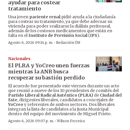
ayudar para costear
tratamiento
Una joven
paciente renal
pidió ayuda a la ciudadanía
para costear su tratamiento, ya que debe adecuar su
vivienda para poder realizarse la diálisis peritoneal,
además de los costosos medicamentos que están en
falta en el
Instituto de Previsión Social
(
IPS
).
·
Agosto 6, 2026 09:14 p. m.
Redacción ÚH
Nacionales
El PLRA y YoCreo unen fuerzas
mientras la ANR busca
recuperar su bastión perdido
El acuerdo fue presentado este viernes durante un acto
que reunió a nueve de los 10 presidentes de comités del
Partido Liberal Radical Auténtico (PLRA)
de
Ciudad del
Este
, dirigentes liberales, candidatos a concejales de
YoCreo
y referentes de ambos sectores. Dos liberales
integran la lista de candidatos a la Junta Municipal
dentro del equipo del movimiento de Miguel Prieto.
·
Agosto 6, 2026 09:07 p. m.
Wilson Ferreira