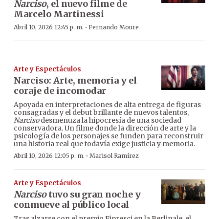
Narciso
, el nuevo filme de
Marcelo Martinessi
·
Abril 10, 2026 12:45 p. m.
Fernando Moure
Arte y Espectáculos
Narciso: Arte, memoria y el
coraje de incomodar
Apoyada en interpretaciones de alta entrega de figuras
consagradas y el debut brillante de nuevos talentos,
Narciso
desmenuza la hipocresía de una sociedad
conservadora. Un filme donde la dirección de arte y la
psicología de los personajes se funden para reconstruir
una historia real que todavía exige justicia y memoria.
·
Abril 10, 2026 12:05 p. m.
Marisol Ramírez
Arte y Espectáculos
Narciso
tuvo su gran noche y
conmueve al público local
Tras alzarse con el premio Fipresci en la Berlinale, el