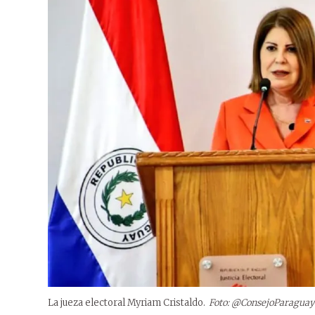
La jueza electoral Myriam Cristaldo.
Foto: @ConsejoParaguay