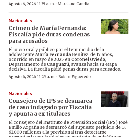
·
Agosto 6, 2026 11:35 a. m.
Marciano Candia
Nacionales
Crimen de María Fernanda:
Fiscalía pide duras condenas
para acusados
El juicio oral y público por el feminicidio de la
adolescente
María Fernanda
Benítez, de 17 años,
ocurrido en mayo de 2025 en
Coronel Oviedo
,
Departamento de
Caaguazú
, avanza hacia su etapa
decisiva. La Fiscalía pidió penas duras para acusados.
·
Agosto 6, 2026 11:25 a. m.
Robert Figueredo
Nacionales
Consejero de IPS se desmarca
de caso indagado por Fiscalía
y apunta a ex titulares
El consejero del
Instituto de Previsión Social
(
IPS
) José
Emilio Argaña se desmarcó del supuesto perjuicio de G.
61.000 millones a la previsional tras detectarse