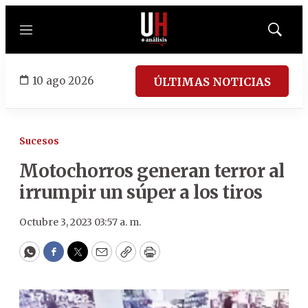
Menú
Mostrar
búsqued
10 ago 2026
ÚLTIMAS NOTICIAS
Sucesos
Motochorros generan terror al
irrumpir un súper a los tiros
Octubre 3, 2023 03:57 a. m.
WhatsApp
Facebook
Twitter
Email
Copy
Print