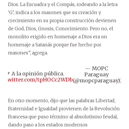
Dios. La Escuadra y el Compás, rodeando a la letra
‘G’, indica a los masones que su creación y
crecimiento en su propia construcción devienen
de God, Dios, Gnosis, Conocimiento. Pero no, el
monolito erigido en homenaje a Dios era un
homenaje a Satanás porque fue hecho por
masones”, agrega.
— MOPC
Ma
📌 A la opinión pública.
Paraguay
21
ic.twitter.com/tpHOCc2WDb
(@mopcparaguay)
20
En otro momento, dijo que las palabras Libertad,
Fraternidad e Igualdad provienen de la Revolución
Francesa que puso término al absolutismo feudal,
dando paso a los estados modernos