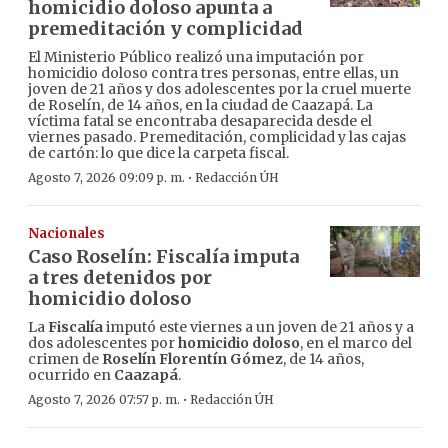
homicidio doloso apunta a
premeditación y complicidad
El Ministerio Público realizó una imputación por
homicidio doloso contra tres personas, entre ellas, un
joven de 21 años y dos adolescentes por la cruel muerte
de Roselín, de 14 años, en la ciudad de Caazapá. La
víctima fatal se encontraba desaparecida desde el
viernes pasado. Premeditación, complicidad y las cajas
de cartón: lo que dice la carpeta fiscal.
·
Agosto 7, 2026 09:09 p. m.
Redacción ÚH
Nacionales
Caso Roselín: Fiscalía imputa
a tres detenidos por
homicidio doloso
La
Fiscalía
imputó este viernes a un joven de 21 años y a
dos adolescentes por
homicidio doloso
, en el marco del
crimen de
Roselín Florentín Gómez
, de 14 años,
ocurrido en
Caazapá
.
·
Agosto 7, 2026 07:57 p. m.
Redacción ÚH