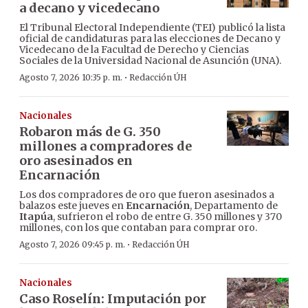
a decano y vicedecano
El Tribunal Electoral Independiente (TEI) publicó la lista
oficial de candidaturas para las elecciones de Decano y
Vicedecano de la Facultad de Derecho y Ciencias
Sociales de la Universidad Nacional de Asunción (UNA).
·
Agosto 7, 2026 10:35 p. m.
Redacción ÚH
Nacionales
Robaron más de G. 350
millones a compradores de
oro asesinados en
Encarnación
Los dos compradores de oro que fueron asesinados a
balazos este jueves en
Encarnación
, Departamento de
Itapúa
, sufrieron el robo de entre G. 350 millones y 370
millones, con los que contaban para comprar oro.
·
Agosto 7, 2026 09:45 p. m.
Redacción ÚH
Nacionales
Caso Roselín: Imputación por