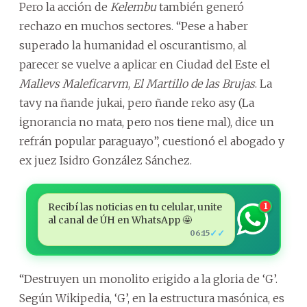
Pero la acción de
Kelembu
también generó
rechazo en muchos sectores. “Pese a haber
superado la humanidad el oscurantismo, al
parecer se vuelve a aplicar en Ciudad del Este el
Mallevs Maleficarvm
,
El Martillo de las Brujas
. La
tavy na ñande jukai, pero ñande reko asy (La
ignorancia no mata, pero nos tiene mal), dice un
refrán popular paraguayo”, cuestionó el abogado y
ex juez Isidro González Sánchez.
Recibí las noticias en tu celular, unite
1
al canal de ÚH en WhatsApp 🤩
✓✓
06:15
“Destruyen un monolito erigido a la gloria de ‘G’.
Según Wikipedia, ‘G’, en la estructura masónica, es