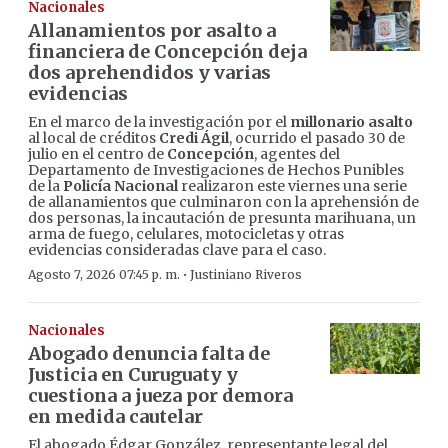
Nacionales
Allanamientos por asalto a
financiera de Concepción deja
dos aprehendidos y varias
evidencias
En el marco de la investigación por el
millonario asalto
al local de créditos
Credi Ágil
, ocurrido el pasado 30 de
julio en el centro de
Concepción
, agentes del
Departamento de Investigaciones de Hechos Punibles
de la
Policía Nacional
realizaron este viernes una serie
de allanamientos que culminaron con la aprehensión de
dos personas, la incautación de presunta marihuana, un
arma de fuego, celulares, motocicletas y otras
evidencias consideradas clave para el caso.
·
Agosto 7, 2026 07:45 p. m.
Justiniano Riveros
Nacionales
Abogado denuncia falta de
Justicia en Curuguaty y
cuestiona a jueza por demora
en medida cautelar
El abogado Édgar González, representante legal del