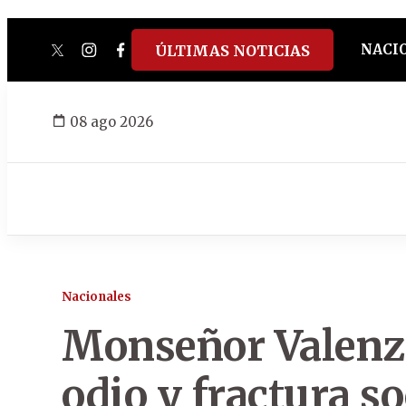
NACI
ÚLTIMAS NOTICIAS
twitter
instagram
facebook
tiktok
youtube
spotify
08 ago 2026
Nacionales
Monseñor Valenzu
odio y fractura so