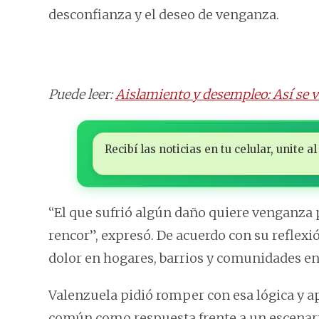
desconfianza y el deseo de venganza.
Puede leer:
Aislamiento y desempleo: Así se vi
Recibí las noticias en tu celular, unite
“El que sufrió algún daño quiere venganza p
rencor”, expresó. De acuerdo con su refle
dolor en hogares, barrios y comunidades en
Valenzuela pidió romper con esa lógica y apo
común como respuesta frente a un escenar