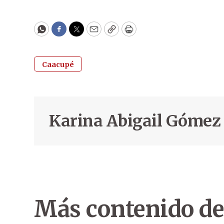
WhatsApp
Facebook
Twitter
Email
Copy
Print
Caacupé
Karina Abigail Gómez
Más contenido de