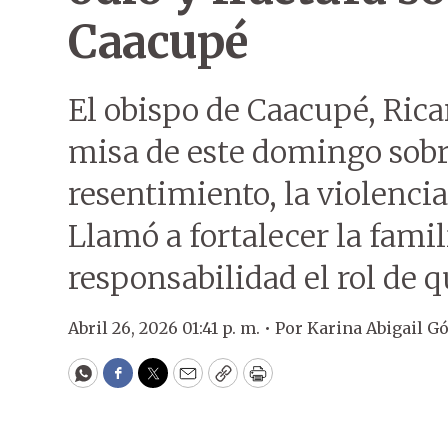
Caacupé
El obispo de Caacupé, Rica
misa de este domingo sobr
resentimiento, la violenci
Llamó a fortalecer la fami
responsabilidad el rol de
Abril 26, 2026 01:41 p. m. •
Por
Karina Abigail G
WhatsApp
Facebook
Twitter
Email
Copy
Print