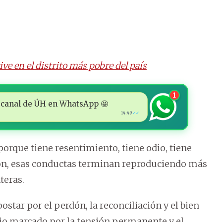
ve en el distrito más pobre del país
1
 al canal de ÚH en WhatsApp 🤩
14:49
✓✓
orque tiene resentimiento, tiene odio, tiene
xión, esas conductas terminan reproduciendo más
teras.
star por el perdón, la reconciliación y el bien
io marcado por la tensión permanente y el