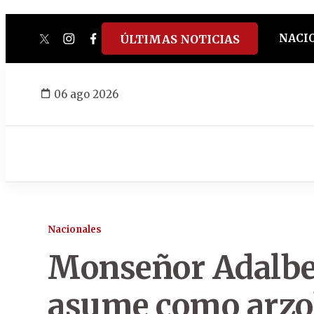
NACI
ÚLTIMAS NOTICIAS
twitter
instagram
facebook
tiktok
youtube
spotify
06 ago 2026
Nacionales
Monseñor Adalbe
asume como arzob