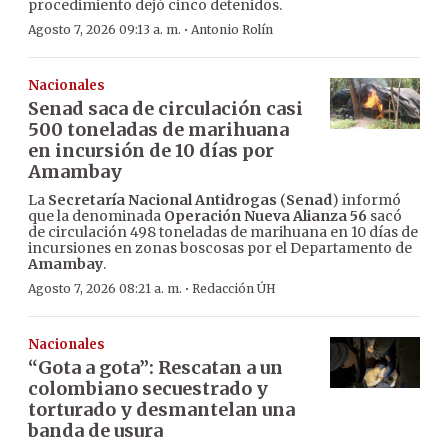
procedimiento dejó cinco detenidos.
·
Agosto 7, 2026 09:13 a. m.
Antonio Rolín
Nacionales
Senad saca de circulación casi
500 toneladas de marihuana
en incursión de 10 días por
Amambay
La
Secretaría Nacional Antidrogas
(
Senad
) informó
que la denominada
Operación Nueva Alianza 56
sacó
de circulación 498 toneladas de marihuana en 10 días de
incursiones en zonas boscosas por el Departamento de
Amambay
.
·
Agosto 7, 2026 08:21 a. m.
Redacción ÚH
Nacionales
“Gota a gota”: Rescatan a un
colombiano secuestrado y
torturado y desmantelan una
banda de usura