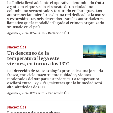
La Policía llevó adelante el operativo denominado
Gota
a gota
en el que se dio el rescate de un ciudadano
colombiano secuestrado y torturado en Paraguay. Los
autores serían miembros de una red dedicada a la
usura
y
extorsión
. Hay seis detenidos. Para las autoridades es
llamativo que la modalidad ligada al crimen organizado
se instale en el país.
·
Agosto 7, 2026 07:47 a. m.
Redacción ÚH
Nacionales
Un descenso de la
temperatura llega este
viernes, en torno a los 13°C
La
Dirección de Meteorología
pronostica una jornada
fresca, con cielo mayormente nublado y vientos
moderados del sur para este viernes. La temperatura
oscilará entre 13 y 20°C, mientras que la humedad será
alta, alrededor de 80%.
·
Agosto 7, 2026 07:12 a. m.
Redacción ÚH
Nacionales