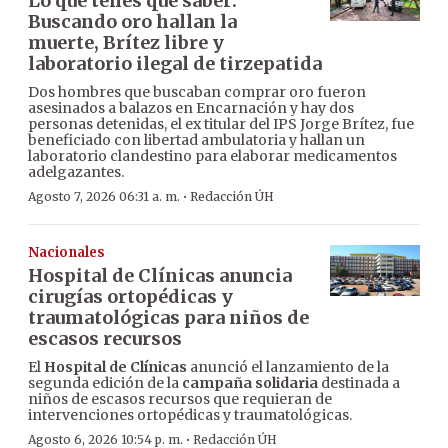
Lo que tenés que saber:
Buscando oro hallan la
muerte, Brítez libre y
laboratorio ilegal de tirzepatida
Dos hombres que buscaban comprar oro fueron
asesinados a balazos en Encarnación y hay dos
personas detenidas, el ex titular del IPS Jorge Brítez, fue
beneficiado con libertad ambulatoria y hallan un
laboratorio clandestino para elaborar medicamentos
adelgazantes.
·
Agosto 7, 2026 06:31 a. m.
Redacción ÚH
Nacionales
Hospital de Clínicas anuncia
cirugías ortopédicas y
traumatológicas para niños de
escasos recursos
El
Hospital de Clínicas
anunció el lanzamiento de la
segunda edición de la
campaña solidaria
destinada a
niños de escasos recursos que requieran de
intervenciones ortopédicas y traumatológicas.
·
Agosto 6, 2026 10:54 p. m.
Redacción ÚH