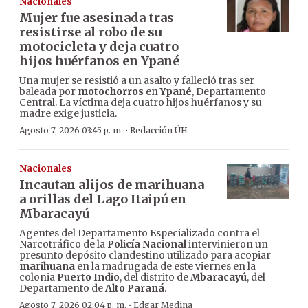
Nacionales
Mujer fue asesinada tras
resistirse al robo de su
motocicleta y deja cuatro
hijos huérfanos en Ypané
Una mujer se resistió a un asalto y falleció tras ser
baleada por
motochorros
en
Ypané
, Departamento
Central. La víctima deja cuatro hijos huérfanos y su
madre exige justicia.
·
Agosto 7, 2026 03:45 p. m.
Redacción ÚH
Nacionales
Incautan alijos de marihuana
a orillas del Lago Itaipú en
Mbaracayú
Agentes del Departamento Especializado contra el
Narcotráfico de la
Policía Nacional
intervinieron un
presunto depósito clandestino utilizado para acopiar
marihuana
en la madrugada de este viernes en la
colonia
Puerto Indio
, del distrito de
Mbaracayú
, del
Departamento de
Alto Paraná
.
·
Agosto 7, 2026 02:04 p. m.
Edgar Medina