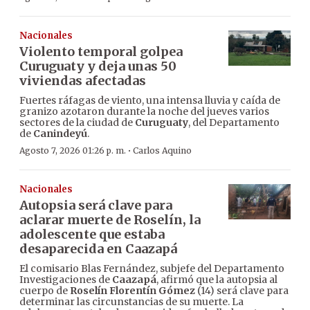
Nacionales
Violento temporal golpea
Curuguaty y deja unas 50
viviendas afectadas
Fuertes ráfagas de viento, una intensa lluvia y caída de
granizo azotaron durante la noche del jueves varios
sectores de la ciudad de
Curuguaty
, del Departamento
de
Canindeyú
.
·
Agosto 7, 2026 01:26 p. m.
Carlos Aquino
Nacionales
Autopsia será clave para
aclarar muerte de Roselín, la
adolescente que estaba
desaparecida en Caazapá
El comisario Blas Fernández, subjefe del Departamento
Investigaciones de
Caazapá
, afirmó que la autopsia al
cuerpo de
Roselín Florentín Gómez
(14) será clave para
determinar las circunstancias de su muerte. La