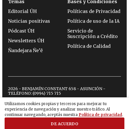
Temas
Bases y Condiciones
Editorial ÚH
Políticas de Privacidad
Noticias positivas
Política de uso de la IA
Pódcast ÚH
Servicio de
Suscripción a Crédito
Newsletters ÚH
Política de Calidad
Ñandejara Ñe’ẽ
2026 - BENJAMÍN CONSTANT 658 - ASUNCIÓN -
TELÉFONO:
(0994) 715 715
Utilizamos cookies propias y terceros para mejorar tu
experiencia de navegación y analizar nuestro tráfico. Al
twitter
instagram
facebook
tiktok
youtube
spotify
continuar navegando, aceptás nuestra
Política de privacidad
.
DE ACUERDO