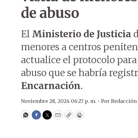
de abuso
El
Ministerio de Justicia
d
menores a centros penitenc
actualice el protocolo para 
abuso que se habría regist
Encarnación
.
Noviembre 28, 2024 06:27 p. m. •
Por
Redacción
WhatsApp
Facebook
Twitter
Email
Copy
Print