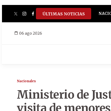
NACI
ÚLTIMAS NOTICIAS
twitter
instagram
facebook
tiktok
youtube
spotify
06 ago 2026
Nacionales
Ministerio de Jus
visita de menores 