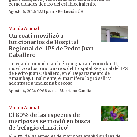
comodidades dentro del establecimiento.
·
Agosto 6, 2026 12:11 p. m.
Redacción ÚH
Mundo Animal
Un coatí movilizó a
funcionarios de Hospital
Regional del IPS de Pedro Juan
Caballero
Un coatí, conocido también en guaraní como kuatĩ,
movilizó a los funcionarios del Hospital Regional del IPS
de Pedro Juan Caballero, en el Departamento de
Amambay. Finalmente, el mamífero logró salir y
adentrase a una zona boscosa.
·
Agosto 6, 2026 09:38 a. m.
Marciano Candia
Mundo Animal
El 80% de las especies de
mariposas se movió en busca
de ‘refugio climático’
El 80% de las especies de mariposa amplió su área de