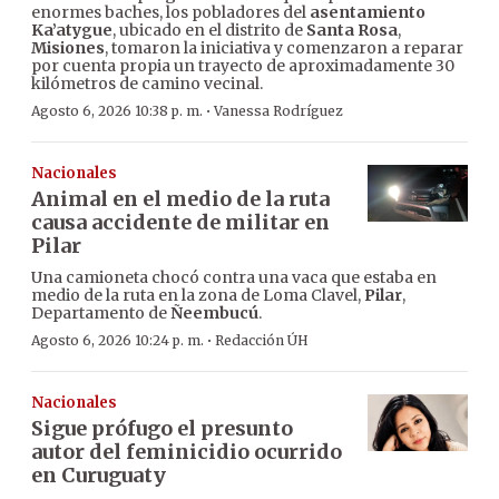
enormes baches, los pobladores del
asentamiento
Ka’atygue
, ubicado en el distrito de
Santa Rosa
,
Misiones
, tomaron la iniciativa y comenzaron a reparar
por cuenta propia un trayecto de aproximadamente 30
kilómetros de camino vecinal.
·
Agosto 6, 2026 10:38 p. m.
Vanessa Rodríguez
Nacionales
Animal en el medio de la ruta
causa accidente de militar en
Pilar
Una camioneta chocó contra una vaca que estaba en
medio de la ruta en la zona de Loma Clavel,
Pilar
,
Departamento de
Ñeembucú
.
·
Agosto 6, 2026 10:24 p. m.
Redacción ÚH
Nacionales
Sigue prófugo el presunto
autor del feminicidio ocurrido
en Curuguaty