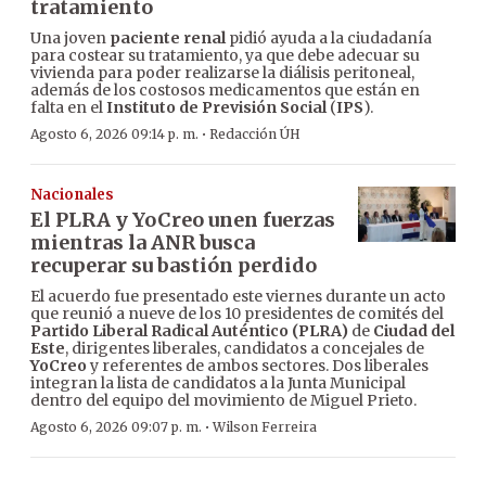
tratamiento
Una joven
paciente renal
pidió ayuda a la ciudadanía
para costear su tratamiento, ya que debe adecuar su
vivienda para poder realizarse la diálisis peritoneal,
además de los costosos medicamentos que están en
falta en el
Instituto de Previsión Social
(
IPS
).
·
Agosto 6, 2026 09:14 p. m.
Redacción ÚH
Nacionales
El PLRA y YoCreo unen fuerzas
mientras la ANR busca
recuperar su bastión perdido
El acuerdo fue presentado este viernes durante un acto
que reunió a nueve de los 10 presidentes de comités del
Partido Liberal Radical Auténtico (PLRA)
de
Ciudad del
Este
, dirigentes liberales, candidatos a concejales de
YoCreo
y referentes de ambos sectores. Dos liberales
integran la lista de candidatos a la Junta Municipal
dentro del equipo del movimiento de Miguel Prieto.
·
Agosto 6, 2026 09:07 p. m.
Wilson Ferreira