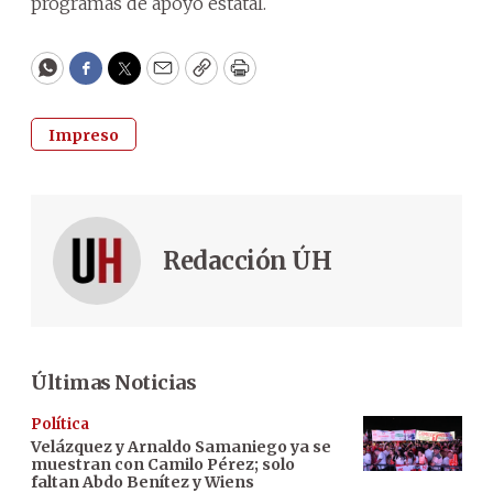
programas de apoyo estatal.
WhatsApp
Facebook
Twitter
Email
Copy
Print
Impreso
Redacción ÚH
Últimas Noticias
Política
Velázquez y Arnaldo Samaniego ya se
muestran con Camilo Pérez; solo
faltan Abdo Benítez y Wiens