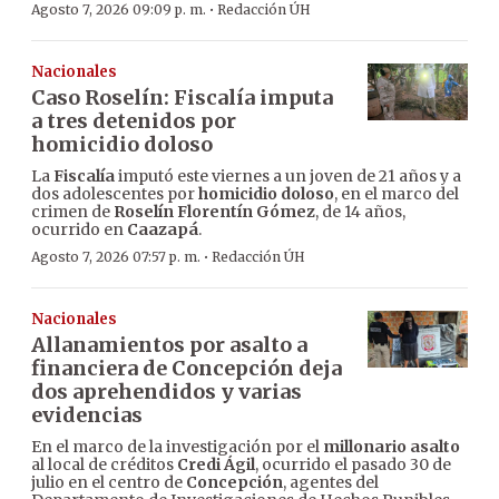
·
Agosto 7, 2026 09:09 p. m.
Redacción ÚH
Nacionales
Caso Roselín: Fiscalía imputa
a tres detenidos por
homicidio doloso
La
Fiscalía
imputó este viernes a un joven de 21 años y a
dos adolescentes por
homicidio doloso
, en el marco del
crimen de
Roselín Florentín Gómez
, de 14 años,
ocurrido en
Caazapá
.
·
Agosto 7, 2026 07:57 p. m.
Redacción ÚH
Nacionales
Allanamientos por asalto a
financiera de Concepción deja
dos aprehendidos y varias
evidencias
En el marco de la investigación por el
millonario asalto
al local de créditos
Credi Ágil
, ocurrido el pasado 30 de
julio en el centro de
Concepción
, agentes del