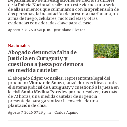
Departamento de Investigaciones de Hechos Punibles
de la
Policía Nacional
realizaron este viernes una serie
de allanamientos que culminaron con la aprehensión de
dos personas, la incautación de presunta marihuana, un
arma de fuego, celulares, motocicletas y otras
evidencias consideradas clave para el caso.
·
Agosto 7, 2026 07:45 p. m.
Justiniano Riveros
Nacionales
Abogado denuncia falta de
Justicia en Curuguaty y
cuestiona a jueza por demora
en medida cautelar
El abogado Édgar González, representante legal del
productor
Viumar de Souza
, lanzó duras críticas contra
el sistema judicial de
Curuguaty
y cuestionó a la jueza en
lo civil
Sonia Medina Paredes
por no resolver, tras más
de 72 horas, una medida cautelar de urgencia
presentada para garantizar la cosecha de una
plantación de chía
.
·
Agosto 7, 2026 07:29 p. m.
Carlos Aquino