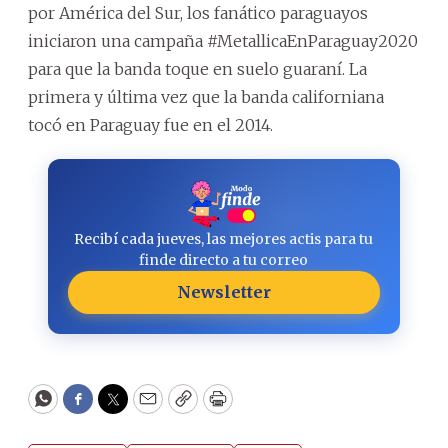
por América del Sur, los fanático paraguayos
iniciaron una campaña #MetallicaEnParaguay2020
para que la banda toque en suelo guaraní. La
primera y última vez que la banda californiana
tocó en Paraguay fue en el 2014.
Recibí cada jueves, las mejores actis para tu
finde directo a tu correo
Newsletter
WhatsApp
Facebook
Twitter
Email
Copy
Print