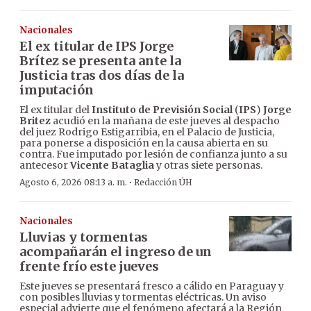
Nacionales
El ex titular de IPS Jorge
Brítez se presenta ante la
Justicia tras dos días de la
imputación
El ex titular del
Instituto de Previsión Social
(
IPS
)
Jorge
Britez
acudió en la mañana de este jueves al despacho
del juez Rodrigo Estigarribia, en el Palacio de Justicia,
para ponerse a disposición en la causa abierta en su
contra. Fue imputado por lesión de confianza junto a su
antecesor
Vicente Bataglia
y otras siete personas.
·
Agosto 6, 2026 08:13 a. m.
Redacción ÚH
Nacionales
Lluvias y tormentas
acompañarán el ingreso de un
frente frío este jueves
Este jueves se presentará fresco a cálido en Paraguay y
con posibles lluvias y tormentas eléctricas. Un aviso
especial advierte que el fenómeno afectará a la Región