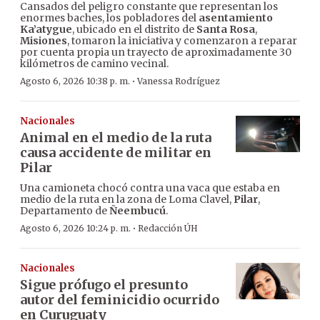
Cansados del peligro constante que representan los
enormes baches, los pobladores del
asentamiento
Ka’atygue
, ubicado en el distrito de
Santa Rosa
,
Misiones
, tomaron la iniciativa y comenzaron a reparar
por cuenta propia un trayecto de aproximadamente 30
kilómetros de camino vecinal.
·
Agosto 6, 2026 10:38 p. m.
Vanessa Rodríguez
Nacionales
Animal en el medio de la ruta
causa accidente de militar en
Pilar
Una camioneta chocó contra una vaca que estaba en
medio de la ruta en la zona de Loma Clavel,
Pilar
,
Departamento de
Ñeembucú
.
·
Agosto 6, 2026 10:24 p. m.
Redacción ÚH
Nacionales
Sigue prófugo el presunto
autor del feminicidio ocurrido
en Curuguaty