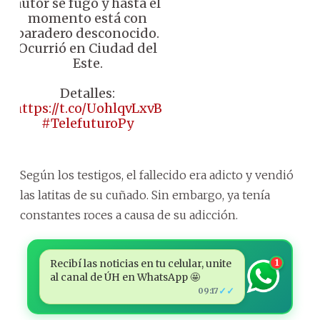
autor se fugó y hasta el
momento está con
paradero desconocido.
Ocurrió en Ciudad del
Este.
Detalles:
https://t.co/UohlqvLxvB
#TelefuturoPy
Según los testigos, el fallecido era adicto y vendió
las latitas de su cuñado. Sin embargo, ya tenía
constantes roces a causa de su adicción.
Recibí las noticias en tu celular, unite
1
al canal de ÚH en WhatsApp 🤩
✓✓
09:17