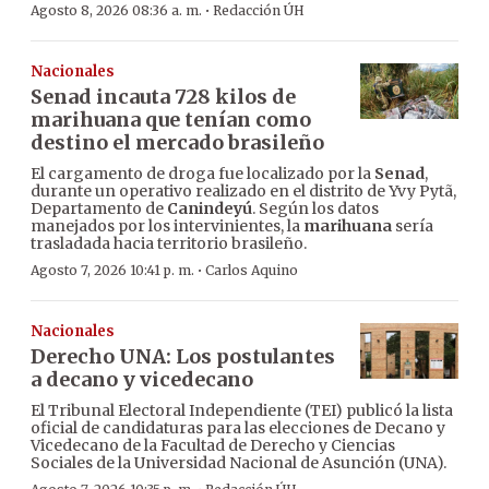
·
Agosto 8, 2026 08:36 a. m.
Redacción ÚH
Nacionales
Senad incauta 728 kilos de
marihuana que tenían como
destino el mercado brasileño
El cargamento de droga fue localizado por la
Senad
,
durante un operativo realizado en el distrito de Yvy Pytã,
Departamento de
Canindeyú
. Según los datos
manejados por los intervinientes, la
marihuana
sería
trasladada hacia territorio brasileño.
·
Agosto 7, 2026 10:41 p. m.
Carlos Aquino
Nacionales
Derecho UNA: Los postulantes
a decano y vicedecano
El Tribunal Electoral Independiente (TEI) publicó la lista
oficial de candidaturas para las elecciones de Decano y
Vicedecano de la Facultad de Derecho y Ciencias
Sociales de la Universidad Nacional de Asunción (UNA).