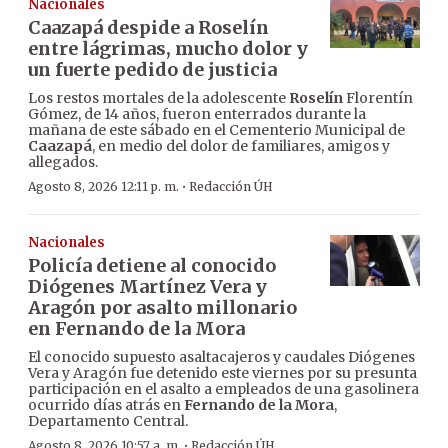
Nacionales
Caazapá despide a Roselín
entre lágrimas, mucho dolor y
un fuerte pedido de justicia
Los restos mortales de la adolescente
Roselín
Florentín
Gómez, de 14 años, fueron enterrados durante la
mañana de este sábado en el Cementerio Municipal de
Caazapá
, en medio del dolor de familiares, amigos y
allegados.
·
Agosto 8, 2026 12:11 p. m.
Redacción ÚH
Nacionales
Policía detiene al conocido
Diógenes Martínez Vera y
Aragón por asalto millonario
en Fernando de la Mora
El conocido supuesto asaltacajeros y caudales Diógenes
Vera y Aragón fue detenido este viernes por su presunta
participación en el asalto a empleados de una gasolinera
ocurrido días atrás en
Fernando de la Mora
,
Departamento Central.
·
Agosto 8, 2026 10:57 a. m.
Redacción ÚH