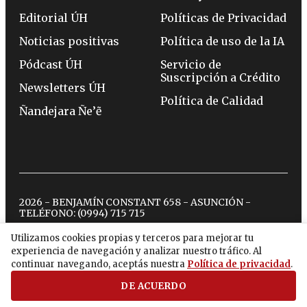
Editorial ÚH
Políticas de Privacidad
Noticias positivas
Política de uso de la IA
Pódcast ÚH
Servicio de
Suscripción a Crédito
Newsletters ÚH
Política de Calidad
Ñandejara Ñe’ẽ
2026 - BENJAMÍN CONSTANT 658 - ASUNCIÓN -
TELÉFONO:
(0994) 715 715
Utilizamos cookies propias y terceros para mejorar tu
experiencia de navegación y analizar nuestro tráfico. Al
twitter
instagram
facebook
tiktok
youtube
spotify
continuar navegando, aceptás nuestra
Política de privacidad
.
DE ACUERDO