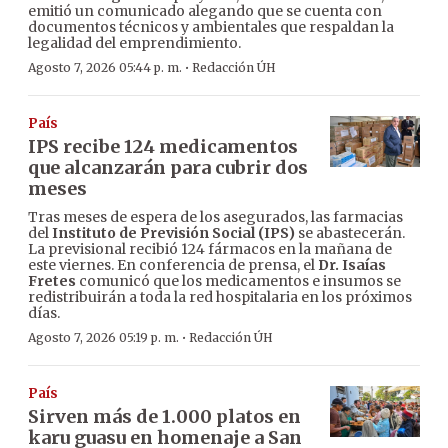
emitió un comunicado alegando que se cuenta con
documentos técnicos y ambientales que respaldan la
legalidad del emprendimiento.
·
Agosto 7, 2026 05:44 p. m.
Redacción ÚH
País
IPS recibe 124 medicamentos
que alcanzarán para cubrir dos
meses
Tras meses de espera de los asegurados, las farmacias
del
Instituto de Previsión Social (IPS)
se abastecerán.
La previsional recibió 124 fármacos en la mañana de
este viernes. En conferencia de prensa, el
Dr. Isaías
Fretes
comunicó que los medicamentos e insumos se
redistribuirán a toda la red hospitalaria en los próximos
días.
·
Agosto 7, 2026 05:19 p. m.
Redacción ÚH
País
Sirven más de 1.000 platos en
karu guasu en homenaje a San