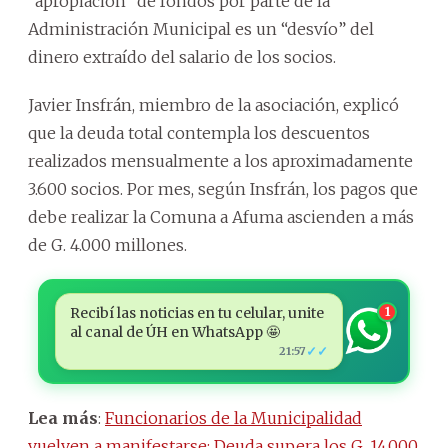
“apropiación” de fondos por parte de la
Administración Municipal es un “desvío” del
dinero extraído del salario de los socios.
Javier Insfrán, miembro de la asociación, explicó
que la deuda total contempla los descuentos
realizados mensualmente a los aproximadamente
3.600 socios. Por mes, según Insfrán, los pagos que
debe realizar la Comuna a Afuma ascienden a más
de G. 4.000 millones.
Recibí las noticias en tu celular, unite
1
al canal de ÚH en WhatsApp 🤩
✓✓
21:57
Lea más
:
Funcionarios de la Municipalidad
vuelven a manifestarse: Deuda supera los G. 14.000