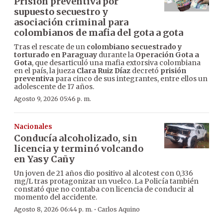
Prisión preventiva por
supuesto secuestro y
asociación criminal para
colombianos de mafia del gota a gota
Tras el rescate de un
colombiano secuestrado y
torturado en Paraguay
durante la
Operación Gota a
Gota
, que desarticuló una mafia extorsiva colombiana
en el país, la jueza
Clara Ruiz Díaz
decretó
prisión
preventiva
para cinco de sus integrantes, entre ellos un
adolescente de 17 años.
Agosto 9, 2026 05:46 p. m.
Nacionales
Conducía alcoholizado, sin
licencia y terminó volcando
en Yasy Cañy
Un joven de 21 años dio positivo al alcotest con 0,336
mg/L tras protagonizar un vuelco. La Policía también
constató que no contaba con licencia de conducir al
momento del accidente.
·
Agosto 8, 2026 06:44 p. m.
Carlos Aquino