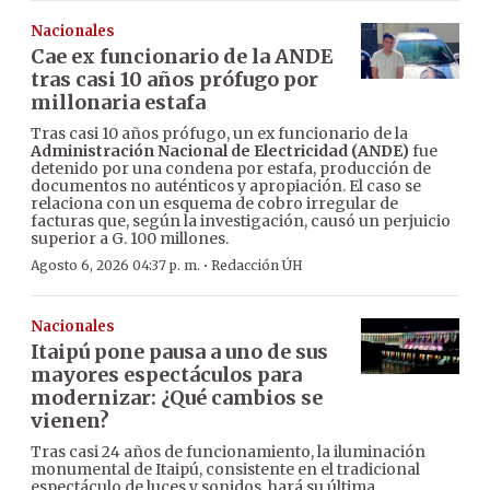
Nacionales
Cae ex funcionario de la ANDE
tras casi 10 años prófugo por
millonaria estafa
Tras casi 10 años prófugo, un ex funcionario de la
Administración Nacional de Electricidad (ANDE)
fue
detenido por una condena por estafa, producción de
documentos no auténticos y apropiación. El caso se
relaciona con un esquema de cobro irregular de
facturas que, según la investigación, causó un perjuicio
superior a G. 100 millones.
·
Agosto 6, 2026 04:37 p. m.
Redacción ÚH
Nacionales
Itaipú pone pausa a uno de sus
mayores espectáculos para
modernizar: ¿Qué cambios se
vienen?
Tras casi 24 años de funcionamiento, la iluminación
monumental de Itaipú, consistente en el tradicional
espectáculo de luces y sonidos, hará su última