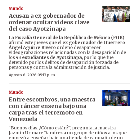
Mundo
Acusan a ex gobernador de
ordenar ocultar videos clave
del caso Ayotzinapa
La
Fiscalía General de la República de México (FGR)
afirmó este jueves que el
ex gobernador de Guerrero
Ángel Aguirre Rivero
ordenó desaparecer
videograbaciones relacionadas con la desaparición de
los
43 estudiantes de Ayotzinapa
, por lo que fue
detenido por los delitos de desaparición forzada de
personas y contra la administración de justicia.
Agosto 6, 2026 05:17 p. m.
Mundo
Entre escombros, una maestra
con cáncer enseña bajo una
carpa tras el terremoto en
Venezuela
“Buenos días. ¿Cómo están?”, pregunta la maestra
Jazmín Urimare Ramírez a un grupo de niños a los que
empezó a enseñar bajo una tienda de campaña de un