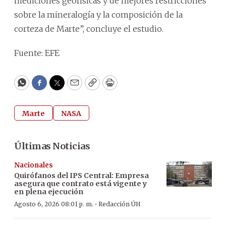
mediciones geofísicas y de mejores restricciones
sobre la mineralogía y la composición de la
corteza de Marte”, concluye el estudio.
Fuente: EFE
WhatsApp
Facebook
Twitter
Email
Copy
Print
Marte
NASA
Últimas Noticias
Nacionales
Quirófanos del IPS Central: Empresa
asegura que contrato está vigente y
en plena ejecución
·
Agosto 6, 2026 08:01 p. m.
Redacción ÚH