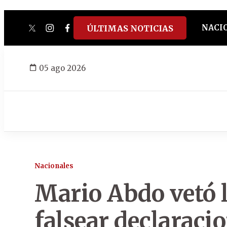
NACI
ÚLTIMAS NOTICIAS
twitter
instagram
facebook
tiktok
youtube
spotify
05 ago 2026
Nacionales
Mario Abdo vetó l
falsear declaraci