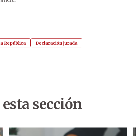
la República
Declaración jurada
 esta sección