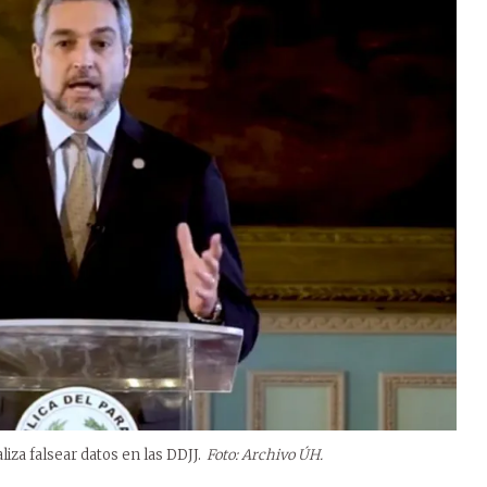
iza falsear datos en las DDJJ.
Foto: Archivo ÚH.